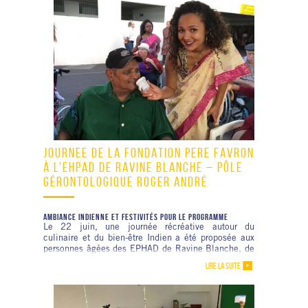
JOURNÉE DE LA FONDATION PÈRE FAVRON
À L’EHPAD DE RAVINE BLANCHE – PÔLE
GÉRONTOLOGIQUE ROGER ANDRÉ
AMBIANCE INDIENNE ET FESTIVITÉS POUR LE PROGRAMME
Le 22 juin, une journée récréative autour du
culinaire et du bien-être Indien a été proposée aux
personnes âgées des EPHAD de Ravine Blanche, de
Bras Long et de Bois d’Olive, ainsi qu’à d’autres
LIRE LA SUITE
invités des EPHAD de Saint-Pierre.
La matinée a proposé des stands d’animation autour
du henné, de l’écriture indienne, de la réalisation de
mandalas, animés par l’association Nataraj Events