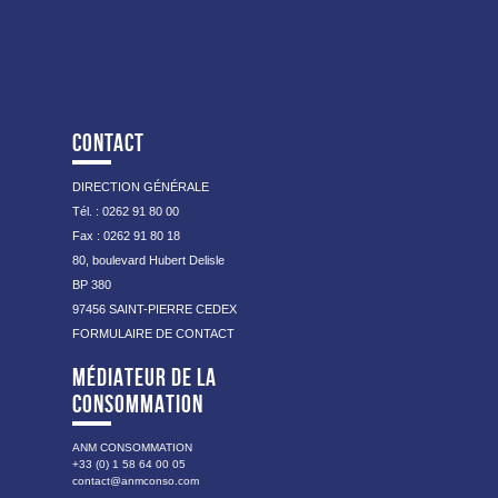
d’apprentissage des résidents et leur implication. La
temporaire de l’IMS Charles Isautier est situé dans
cérémonie de remise des « diplômes » est
une villa résidentielle au 31A, rue Stéphane et
émouvante et chacun prend à son tour la parole pour
Marcel Fontaine, Lotissement Larré 97450 SAINT
exprimer son ressenti pendant la formation. Les
LOUIS. Il dispose de 8 places d’accueil de jour et 3
projections et débats se poursuivent…
places d’Internat, pour des périodes de quelques
jours à plusieurs semaines (sur notification CDAPH
et dans une limite de 90 jours par an).
CONTACT
Contact : Christine LAGARRIGUE, Chef de Service
SAT TSA : 06 93 91 37 12 ou par mail accueil.sat-
tsa@favron.org
DIRECTION GÉNÉRALE
Télécharger la brochure du_SAT TSA – 2017
Tél. : 0262 91 80 00
Fax : 0262 91 80 18
80, boulevard Hubert Delisle
BP 380
97456 SAINT-PIERRE CEDEX
FORMULAIRE DE CONTACT
MÉDIATEUR DE LA
CONSOMMATION
ANM CONSOMMATION
+33 (0) 1 58 64 00 05
contact@anmconso.com