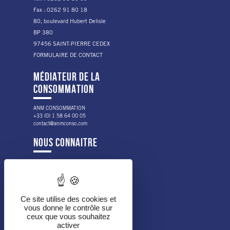
Fax : 0262 91 80 18
80, boulevard Hubert Delisle
BP 380
97456 SAINT-PIERRE CEDEX
FORMULAIRE DE CONTACT
MÉDIATEUR DE LA
CONSOMMATION
ANM CONSOMMATION
+33 (0) 1 58 64 00 05
contact@anmconso.com
NOUS CONNAITRE
NOTRE HISTOIRE
NOS VALEURS
LES PUBLICS ACCOMPAGNÉS
NOS MISSIONS
Ce site utilise des cookies et
vous donne le contrôle sur
NOTRE ORGANISATION
ceux que vous souhaitez
NOS PARTENAIRES
activer