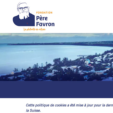
Skip
Panneau de gestion des cookies
to
content
Gestion d’établissements médico-sociaux – La Réunion
Cette politique de cookies a été mise à jour pour la de
la Suisse.