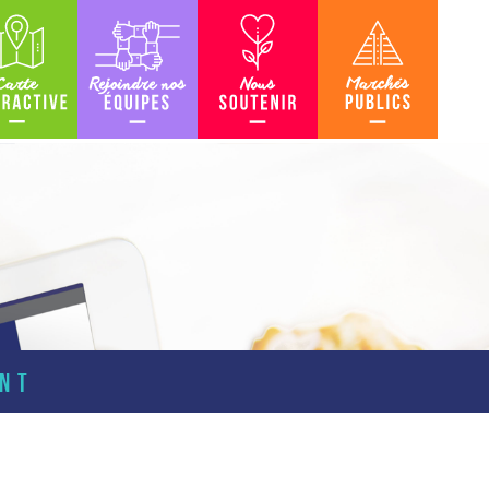
teractive
Rejoindre nos équipes
Nous soutenir
Marchés Publics
ENT