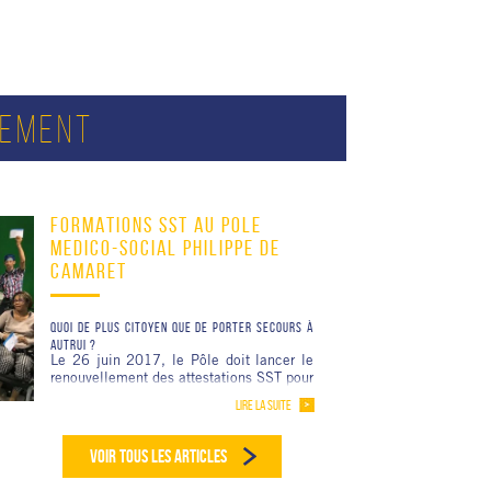
SEMENT
FORMATIONS SST AU POLE
MEDICO-SOCIAL PHILIPPE DE
CAMARET
QUOI DE PLUS CITOYEN QUE DE PORTER SECOURS À
AUTRUI ?
Le 26 juin 2017, le Pôle doit lancer le
renouvellement des attestations SST pour
17 salariés prévues en recyclage. Cette
LIRE LA SUITE
Commencée le 26 juin 2017, le
renouvellement des attestations SST est
bien huilée et se renouvelle
VOIR TOUS LES ARTICLES
mécaniquement depuis des années. La
dernière formation a débuté en