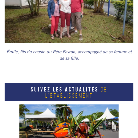
Émile, fils du cousin du Père Favron, accompagné de sa femme et
de sa fille.
SUIVEZ LES ACTUALITÉS
DE
L'ÉTABLISSEMENT