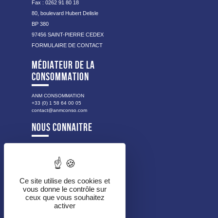
Fax : 0262 91 80 18
80, boulevard Hubert Delisle
BP 380
97456 SAINT-PIERRE CEDEX
FORMULAIRE DE CONTACT
MÉDIATEUR DE LA
CONSOMMATION
ANM CONSOMMATION
+33 (0) 1 58 64 00 05
contact@anmconso.com
NOUS CONNAITRE
NOTRE HISTOIRE
NOS VALEURS
LES PUBLICS ACCOMPAGNÉS
NOS MISSIONS
Ce site utilise des cookies et
vous donne le contrôle sur
NOTRE ORGANISATION
ceux que vous souhaitez
NOS PARTENAIRES
activer