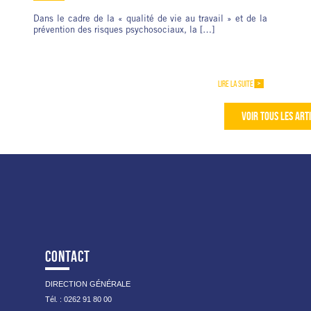
Dans le cadre de la « qualité de vie au travail » et de la
prévention des risques psychosociaux, la […]
LIRE LA SUITE
VOIR TOUS LES ART
CONTACT
DIRECTION GÉNÉRALE
Tél. : 0262 91 80 00