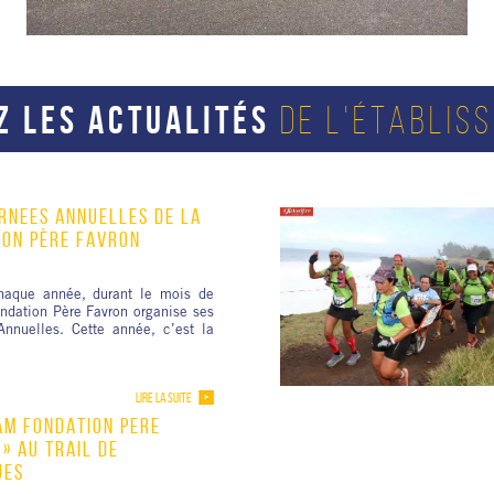
Z LES ACTUALITÉS
DE L'ÉTABLIS
RNÉES ANNUELLES DE LA
ION PÈRE FAVRON
aque année, durant le mois de
ondation Père Favron organise ses
Annuelles. Cette année, c’est la
LIRE LA SUITE
AM FONDATION PÈRE
» AU TRAIL DE
UES