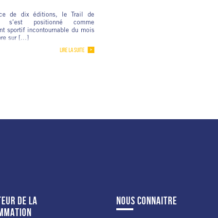
ce de dix éditions, le Trail de
es s’est positionné comme
t sportif incontournable du mois
re sur […]
LIRE LA SUITE
EUR DE LA
NOUS CONNAITRE
MMATION