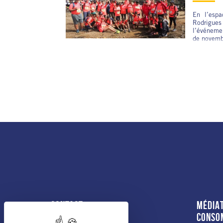
En l’espa
Rodrigu
l’événemen
de novemb
CONTACT
MÉDIAT
CONSO