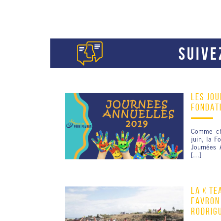
SUIVE
LES JOU
FONDAT
Comme ch
juin, la F
Journées 
[…]
LA « TE
FAVRON 
RODRIG