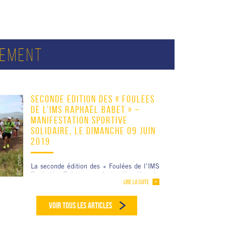
SEMENT
SECONDE ÉDITION DES « FOULÉES
DE L’IMS RAPHAËL BABET » –
MANIFESTATION SPORTIVE
SOLIDAIRE, LE DIMANCHE 09 JUIN
2019
La seconde édition des « Foulées de l’IMS
Raphaël Babet » s’est déroulée le
LIRE LA SUITE
Dimanche 09 juin 2019, à St-Joseph. […]
VOIR TOUS LES ARTICLES