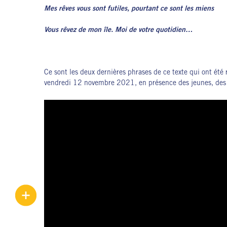
Mes rêves vous sont futiles, pourtant ce sont les miens
Vous rêvez de mon île. Moi de votre quotidien…
Ce sont les deux dernières phrases de ce texte qui ont été 
vendredi 12 novembre 2021, en présence des jeunes, des ar