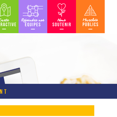
teractive
Rejoindre nos équipes
Nous soutenir
Marchés Publics
ENT