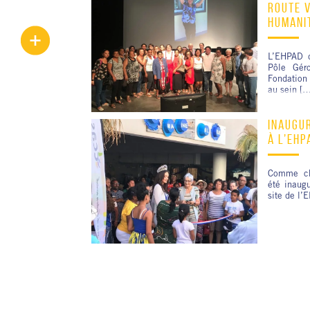
ROUTE 
HUMANI
L’EHPAD d
Pôle Gér
Fondation 
au sein […
INAUGUR
À L’EHP
Comme ch
été inaug
site de l