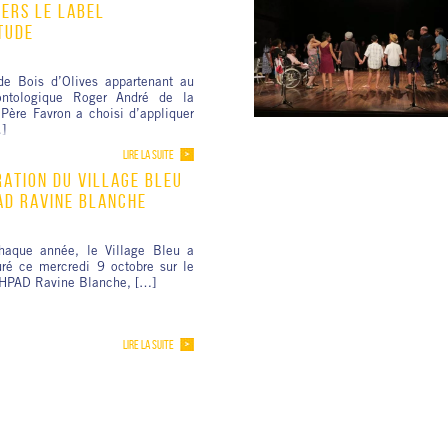
VERS LE LABEL
TUDE
e Bois d’Olives appartenant au
ontologique Roger André de la
Père Favron a choisi d’appliquer
]
LIRE LA SUITE
ATION DU VILLAGE BLEU
AD RAVINE BLANCHE
aque année, le Village Bleu a
uré ce mercredi 9 octobre sur le
’EHPAD Ravine Blanche, […]
LIRE LA SUITE