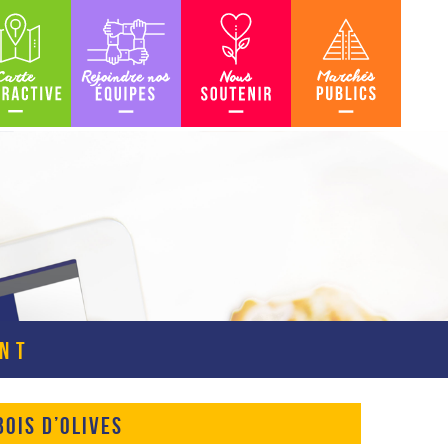
teractive
Rejoindre nos équipes
Nous soutenir
Marchés Publics
ENT
OIS D’OLIVES