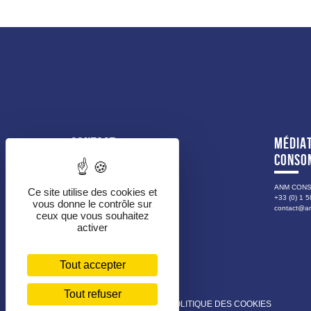
CONTACT
MÉDIAT
CONSO
DIRECTION GÉNÉRALE
Tél. : 0262 91 80 00
ANM CON
Ce site utilise des cookies et
+33 (0) 1 5
Fax : 0262 91 80 18
vous donne le contrôle sur
contact@a
ceux que vous souhaitez
80, boulevard Hubert Delisle
activer
BP 380
97456 SAINT-PIERRE CEDEX
FORMULAIRE DE CONTACT
Tout accepter
Tout refuser
MENTIONS LÉGALES
POLITIQUE DES COOKIES