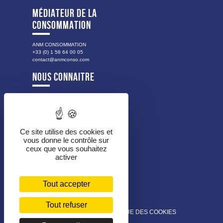
MÉDIATEUR DE LA
CONSOMMATION
ANM CONSOMMATION
+33 (0) 1 58 64 00 05
contact@anmconso.com
NOUS CONNAITRE
NOTRE HISTOIRE
NOS VALEURS
LES PUBLICS ACCOMPAGNÉS
NOS MISSIONS
Ce site utilise des cookies et
vous donne le contrôle sur
NOTRE ORGANISATION
ceux que vous souhaitez
NOS PARTENAIRES
activer
EMPLOIS ET MARCHÉS
Tout accepter
MARCHÉS PUBLICS
LES OFFRES D’EMPLOIS
Tout refuser
MENTIONS LÉGALES
POLITIQUE DES COOKIES