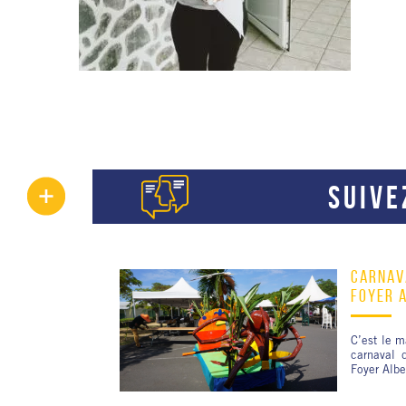
SUIVE
CARNAV
FOYER 
C’est le m
carnaval 
Foyer Albe