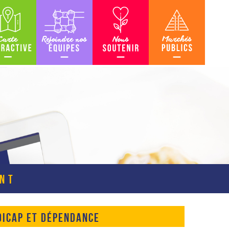
teractive
Rejoindre nos équipes
Nous soutenir
Marchés Publics
ENT
DICAP ET DÉPENDANCE