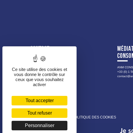
CONTACT
MÉDIAT
CONSO
DIRECTION GÉNÉRALE
Tél. : 0262 91 80 00
ANM CON
Ce site utilise des cookies et
+33 (0) 1 5
Fax : 0262 91 80 18
vous donne le contrôle sur
contact@a
ceux que vous souhaitez
80, boulevard Hubert Delisle
activer
BP 380
97456 SAINT-PIERRE CEDEX
FORMULAIRE DE CONTACT
Tout accepter
Tout refuser
MENTIONS LÉGALES
POLITIQUE DES COOKIES
Personnaliser
Je s