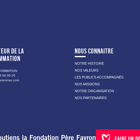
EUR DE LA
NOUS CONNAITRE
MMATION
NOTRE HISTOIRE
NOS VALEURS
SOMMATION
8 64 00 05
LES PUBLICS ACCOMPAGNÉS
nmconso.com
NOS MISSIONS
NOTRE ORGANISATION
NOS PARTENAIRES
outiens la Fondation Père Favron
FAIRE UN D