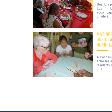
Une fois p
LES LA
accompagn
d’hôte à [
MATINÉE
UNE CLA
HENRI L
A l’occasi
entre les 
résidents
[…]