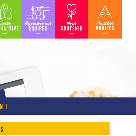
teractive
Rejoindre nos équipes
Nous soutenir
Marchés Publics
ENT
RS