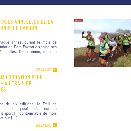
RNÉES ANNUELLES DE LA
ION PÈRE FAVRON
aque année, durant le mois de
ondation Père Favron organise ses
Annuelles. Cette année, c’est la
LIRE LA SUITE
AM FONDATION PÈRE
» AU TRAIL DE
UES
ce de dix éditions, le Trail de
es s’est positionné comme
t sportif incontournable du mois
re sur […]
LIRE LA SUITE