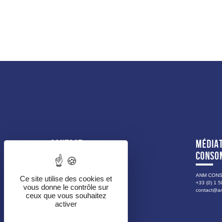
CONTACT
MÉDIAT
CONSO
DIRECTION GÉNÉRALE
Tél. : 0262 91 80 00
ANM CON
Ce site utilise des cookies et
+33 (0) 1 5
Fax : 0262 91 80 18
vous donne le contrôle sur
contact@a
ceux que vous souhaitez
80, boulevard Hubert Delisle
activer
BP 380
97456 SAINT-PIERRE CEDEX