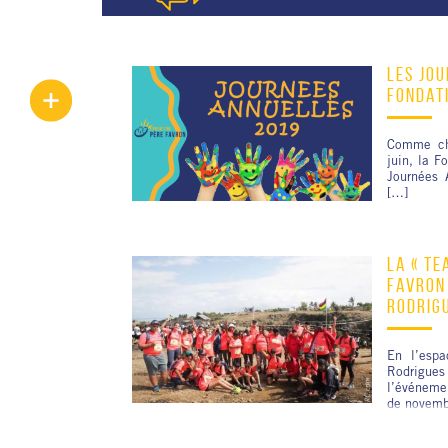
LES JOU
FONDAT
Comme ch
juin, la F
Journées 
[…]
LA « TE
FAVRON 
RODRIG
En l’espa
Rodrigu
l’événemen
de novemb