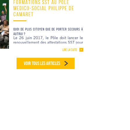
FORMATIONS SST AU POLE
MEDICO-SOCIAL PHILIPPE DE
CAMARET
QUOI DE PLUS CITOYEN QUE DE PORTER SECOURS À
AUTRUI ?
Le 26 juin 2017, le Pôle doit lancer le
renouvellement des attestations SST pour
17 salariés prévues en recyclage. Cette
LIRE LA SUITE
Commencée le 26 juin 2017, le
renouvellement des attestations SST est
bien huilée et se renouvelle
VOIR TOUS LES ARTICLES
mécaniquement depuis des années. La
dernière formation a débuté en
septembre 2017 et se terminera en mars
2018 L’établissement travaillant depuis
9 mois sur « impliquer plus largement
les familles dans la vie institutionnelle
et proposer aux résidents des ateliers
plus fréquents, plus structurés et
sollicitant le recours au droit commun »,
c’est une occasion de mettre en œuvre
une formation STT commune et partagée
« avec et pour » l’ensemble des usagers
de plusieurs services, de familles, des
professionnels.