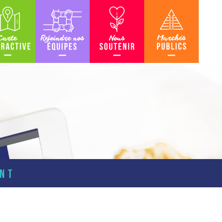
teractive
Rejoindre nos équipes
Nous soutenir
Marchés Publics
ENT