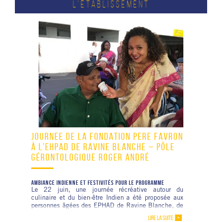
L'ÉTABLISSEMENT
JOURNÉE DE LA FONDATION PÈRE FAVRON
À L’EHPAD DE RAVINE BLANCHE – PÔLE
GÉRONTOLOGIQUE ROGER ANDRÉ
AMBIANCE INDIENNE ET FESTIVITÉS POUR LE PROGRAMME
Le 22 juin, une journée récréative autour du
culinaire et du bien-être Indien a été proposée aux
personnes âgées des EPHAD de Ravine Blanche, de
Bras Long et de Bois d’Olive, ainsi qu’à d’autres
LIRE LA SUITE