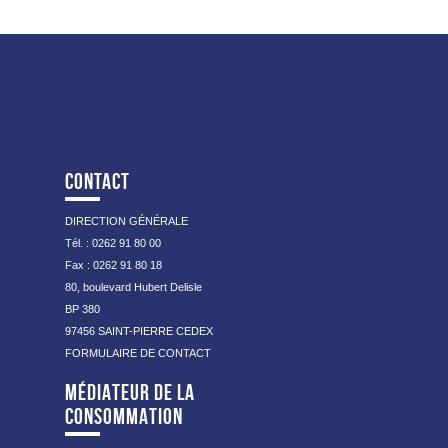
Avec le soutien de l’Agence Régionale de Santé
pédagogie. Nous retenons de cette expérience la
Océan Indien, ce nouveau service accueillera les
fierté des participants, l’étonnement des formateurs,
premiers enfants à partir du 15 novembre 2017 dans
familles et salariés sur les capacités
la commune de Saint-Louis. Le Service d’accueil
d’apprentissage des résidents et leur implication. La
temporaire de l’IMS Charles Isautier est situé dans
cérémonie de remise des « diplômes » est
une villa résidentielle au 31A, rue Stéphane et
émouvante et chacun prend à son tour la parole pour
Marcel Fontaine, Lotissement Larré 97450 SAINT
exprimer son ressenti pendant la formation. Les
LOUIS. Il dispose de 8 places d’accueil de jour et 3
projections et débats se poursuivent…
places d’Internat, pour des périodes de quelques
jours à plusieurs semaines (sur notification CDAPH
et dans une limite de 90 jours par an).
CONTACT
Contact : Christine LAGARRIGUE, Chef de Service
SAT TSA : 06 93 91 37 12 ou par mail accueil.sat-
tsa@favron.org
DIRECTION GÉNÉRALE
Télécharger la brochure du_SAT TSA – 2017
Tél. : 0262 91 80 00
Fax : 0262 91 80 18
80, boulevard Hubert Delisle
BP 380
97456 SAINT-PIERRE CEDEX
FORMULAIRE DE CONTACT
MÉDIATEUR DE LA
CONSOMMATION