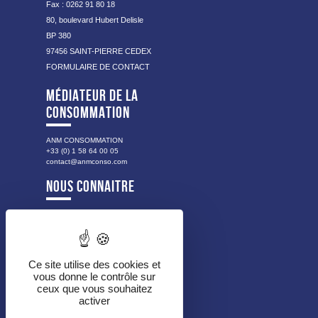
Fax : 0262 91 80 18
80, boulevard Hubert Delisle
BP 380
97456 SAINT-PIERRE CEDEX
FORMULAIRE DE CONTACT
MÉDIATEUR DE LA
CONSOMMATION
ANM CONSOMMATION
+33 (0) 1 58 64 00 05
contact@anmconso.com
NOUS CONNAITRE
NOTRE HISTOIRE
NOS VALEURS
LES PUBLICS ACCOMPAGNÉS
NOS MISSIONS
Ce site utilise des cookies et
vous donne le contrôle sur
NOTRE ORGANISATION
ceux que vous souhaitez
NOS PARTENAIRES
activer