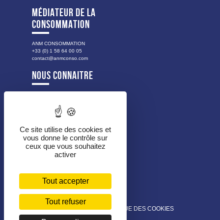
MÉDIATEUR DE LA
CONSOMMATION
ANM CONSOMMATION
+33 (0) 1 58 64 00 05
contact@anmconso.com
NOUS CONNAITRE
NOTRE HISTOIRE
NOS VALEURS
LES PUBLICS ACCOMPAGNÉS
NOS MISSIONS
Ce site utilise des cookies et
vous donne le contrôle sur
NOTRE ORGANISATION
ceux que vous souhaitez
NOS PARTENAIRES
activer
EMPLOIS ET MARCHÉS
Tout accepter
MARCHÉS PUBLICS
LES OFFRES D’EMPLOIS
Tout refuser
MENTIONS LÉGALES
POLITIQUE DES COOKIES