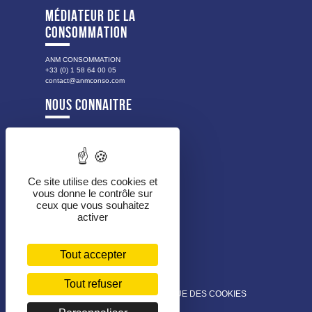
MÉDIATEUR DE LA
CONSOMMATION
ANM CONSOMMATION
+33 (0) 1 58 64 00 05
contact@anmconso.com
NOUS CONNAITRE
NOTRE HISTOIRE
NOS VALEURS
LES PUBLICS ACCOMPAGNÉS
NOS MISSIONS
Ce site utilise des cookies et
vous donne le contrôle sur
NOTRE ORGANISATION
ceux que vous souhaitez
NOS PARTENAIRES
activer
EMPLOIS ET MARCHÉS
Tout accepter
MARCHÉS PUBLICS
LES OFFRES D’EMPLOIS
Tout refuser
MENTIONS LÉGALES
POLITIQUE DES COOKIES