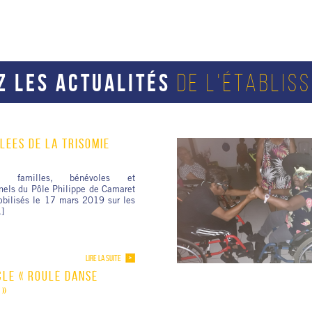
Z LES ACTUALITÉS
DE L'ÉTABLIS
LÉES DE LA TRISOMIE
ts, familles, bénévoles et
nels du Pôle Philippe de Camaret
obilisés le 17 mars 2019 sur les
]
LIRE LA SUITE
CLE « ROULÉ DANSÉ
 »