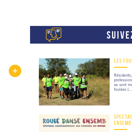
SUIVE
LES FOU
Résiden
profession
se sont m
foulées […
SPECTA
ENSEMB