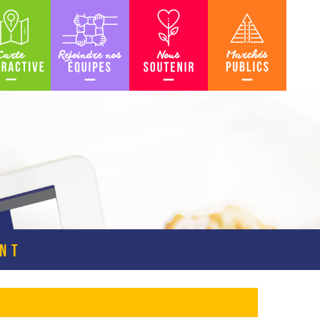
teractive
Rejoindre nos équipes
Nous soutenir
Marchés Publics
ENT